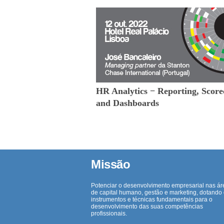
HR Analytics − Reporting, Score
and Dashboards
Missão
Potenciar o desenvolvimento empresarial nas ár
de capital humano, gestão e marketing, dotando
instrumentos e técnicas fundamentais para o
desenvolvimento das suas competências
profissionais.