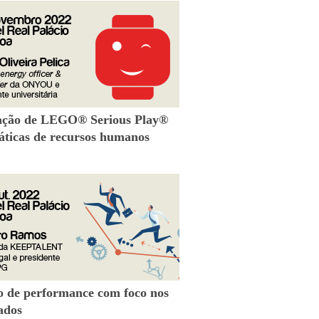
zação de LEGO® Serious Play®
áticas de recursos humanos
o de performance com foco nos
ados