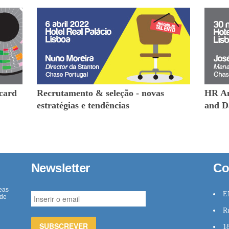
card
Recrutamento & seleção - novas
HR An
estratégias e tendências
and D
Newsletter
Co
eas
E
 de
R
1