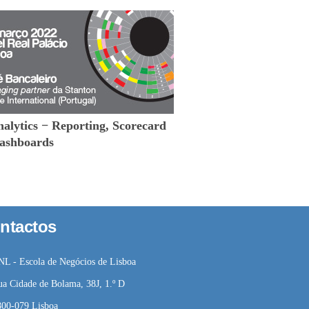
alytics − Reporting, Scorecard
ashboards
ntactos
NL - Escola de Negócios de Lisboa
ua Cidade de Bolama, 38J, 1.º D
800-079 Lisboa