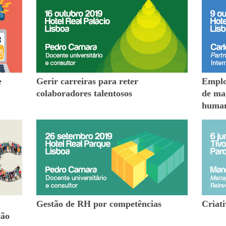
e
Gerir carreiras para reter
Emplo
colaboradores talentosos
de mar
huma
Gestão de RH por competências
Criat
ção