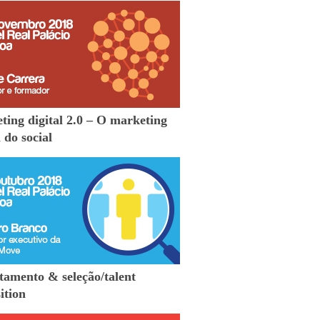
ting digital 2.0 – O marketing
 do social
tamento & seleção/talent
ition