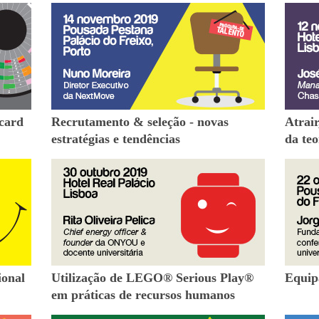
card
Recrutamento & seleção - novas
Atrair
estratégias e tendências
da teo
ional
Utilização de LEGO® Serious Play®
Equip
em práticas de recursos humanos