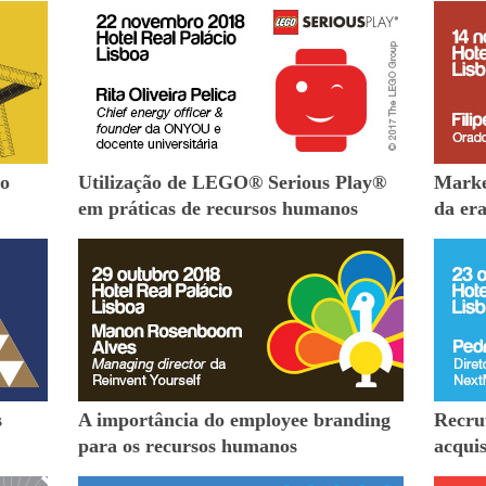
ho
Utilização de LEGO® Serious Play®
Marke
em práticas de recursos humanos
da era
s
A importância do employee branding
Recru
para os recursos humanos
acquis