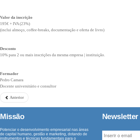
Valor da inscrição
195€ + IVA (23%)
(inclui almoço, coffee-breaks, documentação e oferta de livro)
Desconto
10% para 2 ou mais inscrições da mesma empresa | instituição.
Formador
Pedro Camara
Docente universitário e consultor
Anterior
Missão
Newsletter
Potenciar o desenvolvimento empresarial nas áreas
de capital humano, gestão e marketing, dotando de
instrumentos e técnicas fundamentais para o