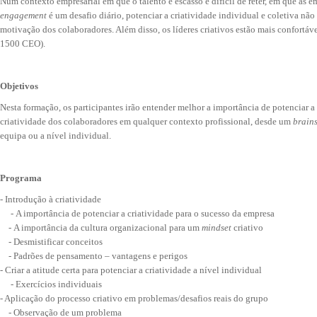
Num contexto empresarial em que o talento é escasso e difícil de reter, em que as e
engagement
é um desafio diário, potenciar a criatividade individual e coletiva nã
motivação dos colaboradores. Além disso, os líderes criativos estão mais confortáv
1500 CEO).
Objetivos
Nesta formação, os participantes irão entender melhor a importância de potenciar a
criatividade dos colaboradores em qualquer contexto profissional, desde um
brain
equipa ou a nível individual.
Programa
- Introdução à criatividade
- A importância de potenciar a criatividade para o sucesso da empresa
- A importância da cultura organizacional para um
mindset
criativo
- Desmistificar conceitos
- Padrões de pensamento – vantagens e perigos
- Criar a atitude certa para potenciar a criatividade a nível individual
- Exercícios individuais
- Aplicação do processo criativo em problemas/desafios reais do grupo
- Observação de um problema