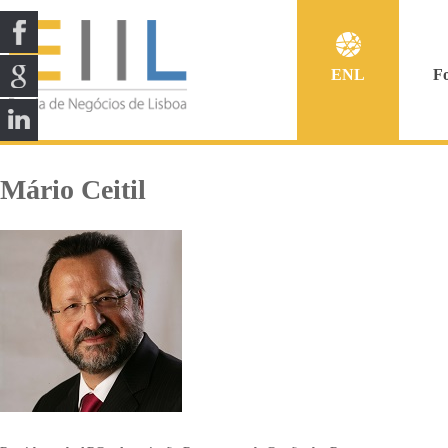
ENL
F
Mário Ceitil